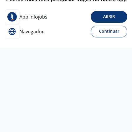
App Infojobs
ABRIR
Navegador
Continuar
Para Candidatos
Acesse o site de empregos líder e se candidate a
vagas adequadas ao seu perfil de forma fácil e
rápida.