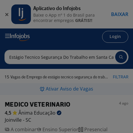
Aplicativo do Infojobs
BAIXAR
Baixe o App nº 1 do Brasil para
encontrar empregos
GRÁTIS!!
Login
15
FILTRAR
Vagas de Emprego de estágio tecnico segurança do trabalho em Santa Catarina
Ativar Aviso de Vagas
4 ago
MEDICO VETERINARIO
4,5
Ânima
Educação
Joinville - SC
A combinar
Ensino Superior
Presencial