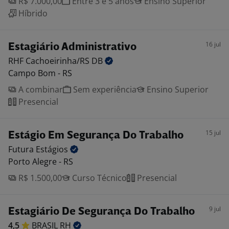
R$ 7.000,00
Entre 3 e 5 anos
Ensino Superior
Híbrido
16 jul
Estagiário Administrativo
RHF Cachoeirinha/RS
DB
Campo Bom - RS
A combinar
Sem experiência
Ensino Superior
Presencial
15 jul
Estágio Em Segurança Do Trabalho
Futura
Estágios
Porto Alegre - RS
R$ 1.500,00
Curso Técnico
Presencial
9 jul
Estagiário De Segurança Do Trabalho
4,5
BRASIL
RH