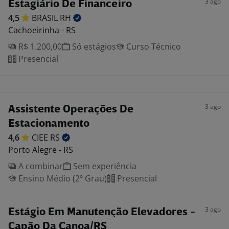
3 ago
Estagiário De Financeiro
4,5
BRASIL
RH
Cachoeirinha - RS
R$ 1.200,00
Só estágios
Curso Técnico
Presencial
3 ago
Assistente Operações De
Estacionamento
4,6
CIEE
RS
Porto Alegre - RS
A combinar
Sem experiência
Ensino Médio (2º Grau)
Presencial
3 ago
Estágio Em Manutenção Elevadores -
Capão Da Canoa/RS