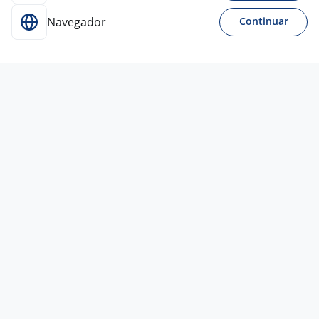
Navegador
Continuar
16 jul
Estágio Técnico Em Elétrica,
Eletrotécnica, Eletrônica, Automação,
Mecânica Ou Mecatrônica
4,7
Associação de Ensino social
profissionalizante
Todo Brasil
R$ 1.400,00
Curso Técnico
Presencial