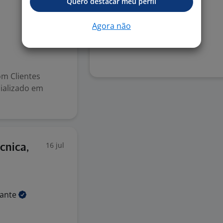
Cesta básica
Quero destacar meu perfil
Vale-transporte
Agora não
Denunciar vaga
om Clientes
cializado em
16 jul
cnica,
zante