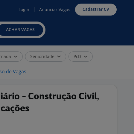
Cadastrar CV
Login
Anunciar Vagas
ACHAR VAGAS
rnada
Senioridade
PcD
iso de Vagas
ário - Construção Civil,
icações