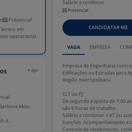
Salário a combinar
Presencial
co
Presencial
CANDIDATAR-ME
 Técnico em
Apoio operacional
VAGA
EMPRESA
COMP
Empresa de Engenharia contrata
4 ago
tos
Edificações ou Estradas para A
Região metropolitana.
CLT ou PJ
ncial
De segunda a quinta de 7:00 às 
 Barbosa Melo,
são 6 horas de trabalho.
Salário a combinar + VT ou auxí
h à...
Funções: Acompanhamento e su
Controle de recebimento, confe