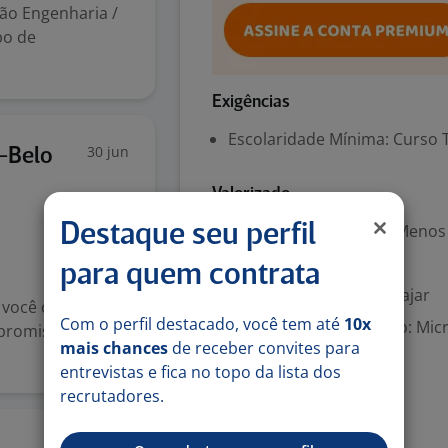
ção Engenharia /
po de
Exigências
Escolaridade Mínima: Curso 
30 jun
-Belo
Valorizado
Experiência desejada: Menos
Destaque seu perfil
Português (Nativo)
para quem contrata
Disponibilidade para viajar
 você colaborará
Com o perfil destacado, você tem até
10x
Aplicações de Escritório: Mic
promisso de ir
mais chances
de receber convites para
entrevistas e fica no topo da lista dos
Benefícios
recrutadores.
Auxílio combustível
4 ago