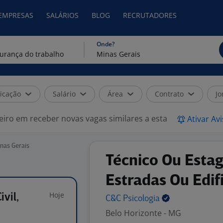
 EMPRESAS
SALÁRIOS
BLOG
RECRUTADORES
Onde?
icação
Salário
Área
Contrato
Jo
eiro em receber novas vagas similares a esta
Ativar Av
nas Gerais
Técnico Ou Estagi
Estradas Ou Edif
Hoje
vil,
C&C
Psicologia
Belo Horizonte - MG