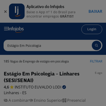
Aplicativo do Infojobs
BAIXAR
Baixe o App nº 1 do Brasil para
encontrar empregos
GRÁTIS!!
Login
185
FILTRAR
Vagas de Emprego de estágio em psicologia
6 ago
Estágio Em Psicologia - Linhares
(SESI/SENAI)
4,6
INSTITUTO EUVALDO
LODI
Linhares - ES
A combinar
Ensino Superior
Presencial