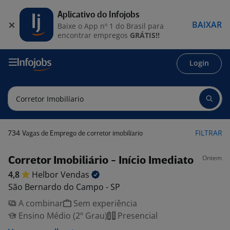
Aplicativo do Infojobs
BAIXAR
Baixe o App nº 1 do Brasil para
encontrar empregos
GRÁTIS!!
Login
734
FILTRAR
Vagas de Emprego de corretor imobilíario
Ontem
Corretor Imobiliário - Início Imediato
4,8
Helbor
Vendas
São Bernardo do Campo - SP
A combinar
Sem experiência
Ensino Médio (2º Grau)
Presencial