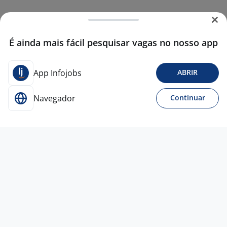
É ainda mais fácil pesquisar vagas no nosso app
App Infojobs
ABRIR
Navegador
Continuar
Hoje
Auxiliar De Limpeza
RE SP DIST COM DE VEICULOS
LTDA
São Paulo - SP