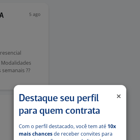
5 ago
A
resencial
? Modalidades
s semanais ??
Destaque seu perfil
5 ago
para quem contrata
Com o perfil destacado, você tem até
10x
mais chances
de receber convites para