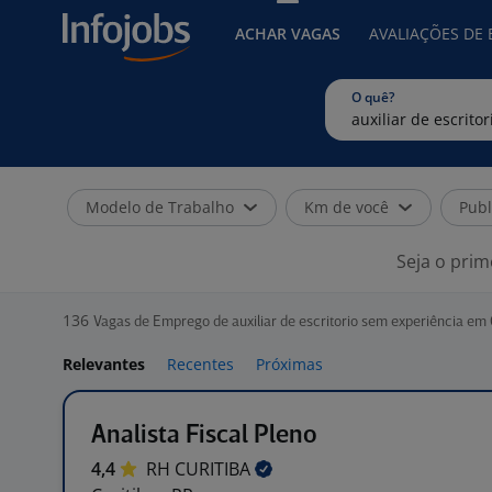
ACHAR VAGAS
AVALIAÇÕES DE
O quê?
Modelo de Trabalho
Km de você
Publ
Seja o prim
136
Vagas de Emprego de auxiliar de escritorio sem experiência em 
Relevantes
Recentes
Próximas
Analista Fiscal Pleno
4,4
RH
CURITIBA