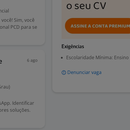
cial
você! Sim, você
onal PCD para se
Exigências
Escolaridade Mínima: Ensino
6 ago
e
Denunciar vaga
Grau)
App. Identificar
ores soluções.