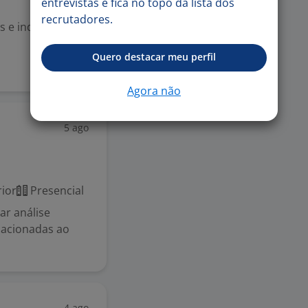
entrevistas e fica no topo da lista dos
recrutadores.
 e indiretos e cu
Quero destacar meu perfil
Agora não
5 ago
ior
Presencial
ar análise
elacionadas ao
4 ago