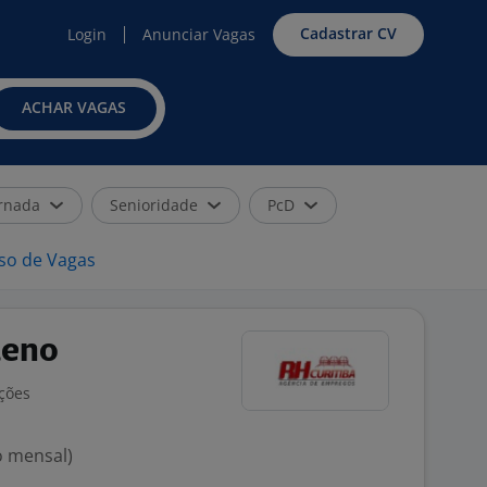
Cadastrar CV
Login
Anunciar Vagas
ACHAR VAGAS
rnada
Senioridade
PcD
iso de Vagas
leno
ações
o mensal)