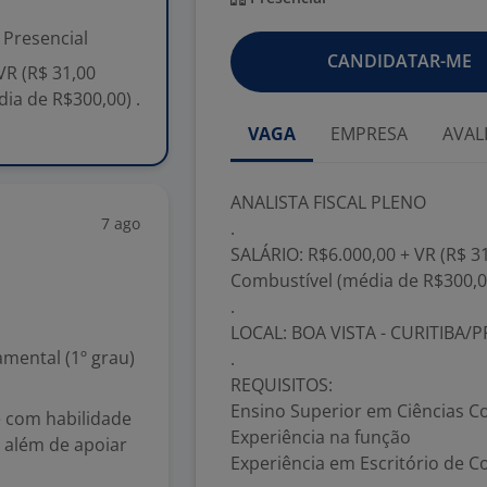
Presencial
CANDIDATAR-ME
VR (R$ 31,00
ia de R$300,00) .
VAGA
EMPRESA
AVAL
ANALISTA FISCAL PLENO
7 ago
.
SALÁRIO: R$6.000,00 + VR (R$ 31
Combustível (média de R$300,0
.
LOCAL: BOA VISTA - CURITIBA/P
mental (1º grau)
.
REQUISITOS:
Ensino Superior em Ciências Co
e com habilidade
Experiência na função
 além de apoiar
Experiência em Escritório de C