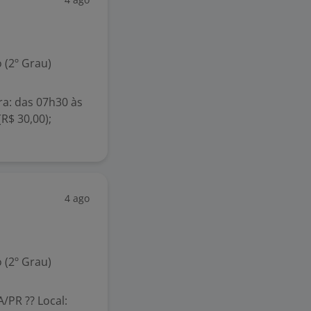
 (2º Grau)
ra: das 07h30 às
(R$ 30,00);
4 ago
 (2º Grau)
/PR ?? Local: