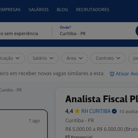
 EMPRESAS
SALÁRIOS
BLOG
RECRUTADORES
Onde?
icação
Salário
Área
Contrato
Jo
eiro em receber novas vagas similares a esta
Ativar Av
Curitiba - PR
Analista Fiscal P
4,4
10 avali
RH
CURITIBA
Curitiba - PR
7 ago
R$ 5.000,00 a R$ 6.000,00 (Brut
Presencial