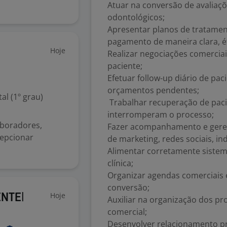
Atuar na conversão de avalia
odontológicos;
Apresentar planos de tratamen
pagamento de maneira clara, é
Hoje
Realizar negociações comercia
paciente;
Efetuar follow-up diário de pac
orçamentos pendentes;
l (1º grau)
Trabalhar recuperação de paci
interromperam o processo;
aboradores,
Fazer acompanhamento e gere
cepcionar
de marketing, redes sociais, i
Alimentar corretamente sistem
clínica;
Organizar agendas comerciais
conversão;
Hoje
ENTE|
Auxiliar na organização dos pr
comercial;
Desenvolver relacionamento pr