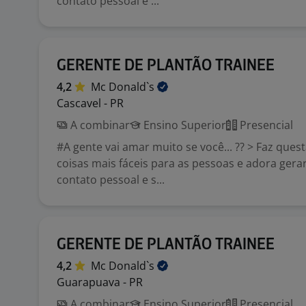
contato pessoal e ...
GERENTE DE PLANTÃO TRAINEE
4,2
Mc
Donald`s
Cascavel - PR
A combinar
Ensino Superior
Presencial
#A gente vai amar muito se você... ?? > Faz ques
coisas mais fáceis para as pessoas e adora gera
contato pessoal e s...
GERENTE DE PLANTÃO TRAINEE
4,2
Mc
Donald`s
Guarapuava - PR
A combinar
Ensino Superior
Presencial