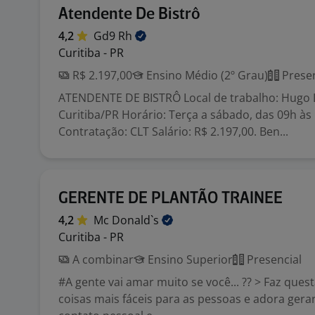
Atendente De Bistrô
4,2
Gd9
Rh
Curitiba - PR
R$ 2.197,00
Ensino Médio (2º Grau)
Presen
ATENDENTE DE BISTRÔ Local de trabalho: Hugo 
Curitiba/PR Horário: Terça a sábado, das 09h às
Contratação: CLT Salário: R$ 2.197,00. Ben...
GERENTE DE PLANTÃO TRAINEE
4,2
Mc
Donald`s
Curitiba - PR
A combinar
Ensino Superior
Presencial
#A gente vai amar muito se você... ?? > Faz ques
coisas mais fáceis para as pessoas e adora gera