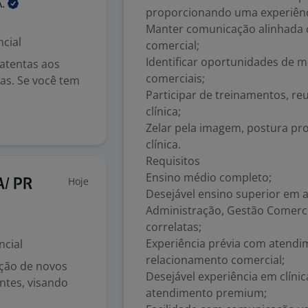
A.
proporcionando uma experiênc
Manter comunicação alinhada c
cial
comercial;
Identificar oportunidades de 
atentas aos
comerciais;
as. Se você tem
Participar de treinamentos, re
clínica;
Zelar pela imagem, postura pro
clínica.
Requisitos
Ensino médio completo;
Hoje
A/ PR
Desejável ensino superior em
Administração, Gestão Comerci
correlatas;
Experiência prévia com atendim
ncial
relacionamento comercial;
cção de novos
Desejável experiência em clíni
ntes, visando
atendimento premium;