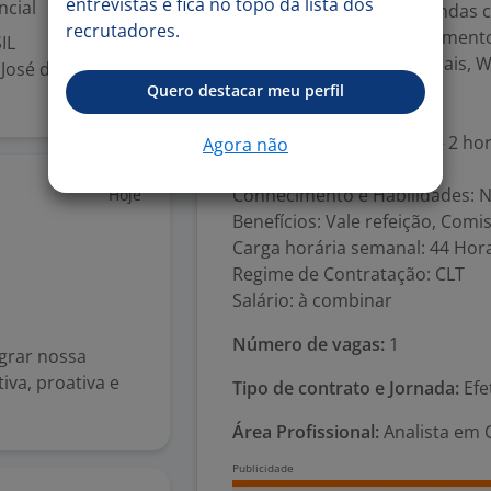
entrevistas e fica no topo da lista dos
ncial
Experiência com CRM, vendas c
recrutadores.
Conhecimento em atendimento 
IL
Facilidade com redes sociais, 
José dos Pinhais
Horário de trabalho
Quero destacar meu perfil
.
Segunda à sexta: 8h/18h - 2 hor
Agora não
Sábado: 8h/12h
Conhecimento e Habilidades: 
Hoje
Benefícios: Vale refeição, Comi
Carga horária semanal: 44 Hor
Regime de Contratação: CLT
Salário: à combinar
Número de vagas:
1
grar nossa
va, proativa e
Tipo de contrato e Jornada:
Efe
Área Profissional:
Analista em 