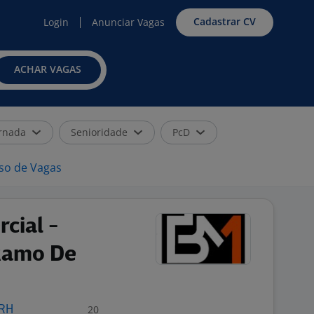
Cadastrar CV
Login
Anunciar Vagas
ACHAR VAGAS
rnada
Senioridade
PcD
iso de Vagas
cial -
Ramo De
20
 RH