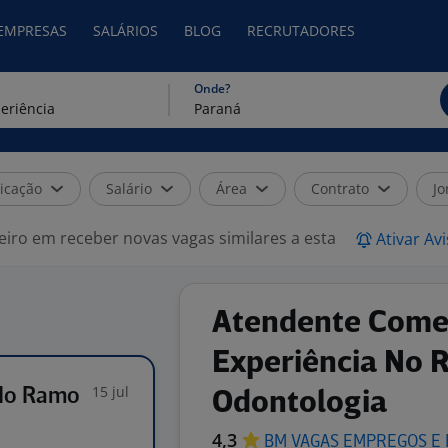
 EMPRESAS
SALÁRIOS
BLOG
RECRUTADORES
Onde?
icação
Salário
Área
Contrato
Jo
eiro em receber novas vagas similares a esta
Ativar Av
Atendente Comer
Experiência No 
15 jul
 No Ramo
Odontologia
4,3
BM VAGAS EMPREGOS E