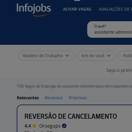
ACHAR VAGAS
AVALIAÇÕES DE
O quê?
Modelo de Trabalho
Km de você
Publ
Seja o prim
156
Vagas de Emprego de assistente administrativo sem experiência
Relevantes
Recentes
Próximas
REVERSÂO DE CANCELAMENTO
4,4
Orsegups