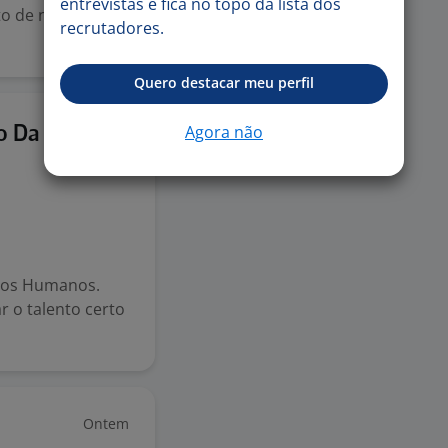
entrevistas e fica no topo da lista dos
to de novas
recrutadores.
Quero destacar meu perfil
Ontem
Agora não
o Da
rsos Humanos.
r o talento certo
Ontem