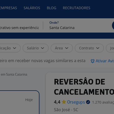
 EMPRESAS
SALÁRIOS
BLOG
RECRUTADORES
Onde?
icação
Salário
Área
Contrato
Jo
eiro em receber novas vagas similares a esta
Ativar Av
 em Santa Catarina
REVERSÂO DE
CANCELAMENT
Hoje
4,4
1.270 avalia
Orsegups
São José - SC