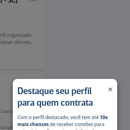
 - SC]
fil organizado,
ionar clientes,
Ontem
Destaque seu perfil
para quem contrata
Curso Técnico
Com o perfil destacado, você tem até
10x
mais chances
de receber convites para
lacionamento com