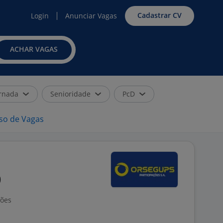
Cadastrar CV
Login
Anunciar Vagas
ACHAR VAGAS
rnada
Senioridade
PcD
iso de Vagas
O
ções