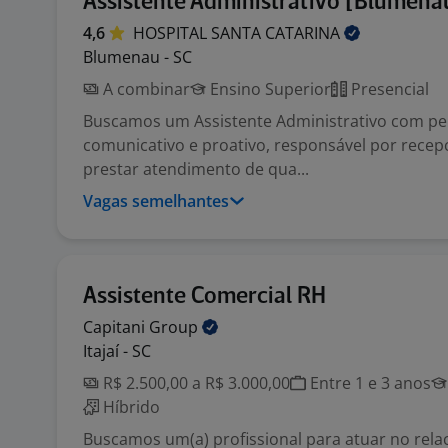
Assistente Administrativo [Blumenau
4,6
HOSPITAL SANTA
CATARINA
Blumenau - SC
A combinar
Ensino Superior
Presencial
Buscamos um Assistente Administrativo com per
comunicativo e proativo, responsável por recepc
prestar atendimento de qua...
Vagas semelhantes
Assistente Comercial RH
Capitani
Group
Itajaí - SC
R$ 2.500,00 a R$ 3.000,00
Entre 1 e 3 anos
Híbrido
Buscamos um(a) profissional para atuar no re