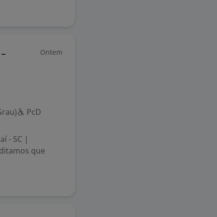
Ontem
 -
Grau)
PcD
í - SC |
editamos que