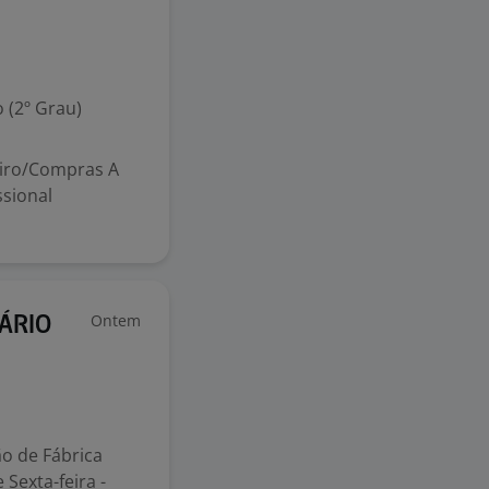
 (2º Grau)
ceiro/Compras A
ssional
Ontem
RÁRIO
ão de Fábrica
 Sexta-feira -