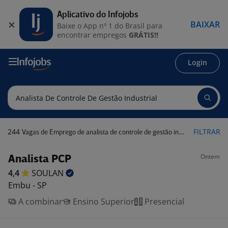
Aplicativo do Infojobs
BAIXAR
Baixe o App nº 1 do Brasil para
encontrar empregos
GRÁTIS!!
Login
244
FILTRAR
Vagas de Emprego de analista de controle de gestão industrial
Ontem
Analista PCP
4,4
SOULAN
Embu - SP
A combinar
Ensino Superior
Presencial