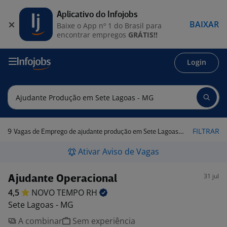
Aplicativo do Infojobs
BAIXAR
Baixe o App nº 1 do Brasil para
encontrar empregos
GRÁTIS!!
Login
9
FILTRAR
Vagas de Emprego de ajudante produção em Sete Lagoas - MG
Ativar Aviso de Vagas
31 jul
Ajudante Operacional
4,5
NOVO TEMPO
RH
Sete Lagoas - MG
A combinar
Sem experiência