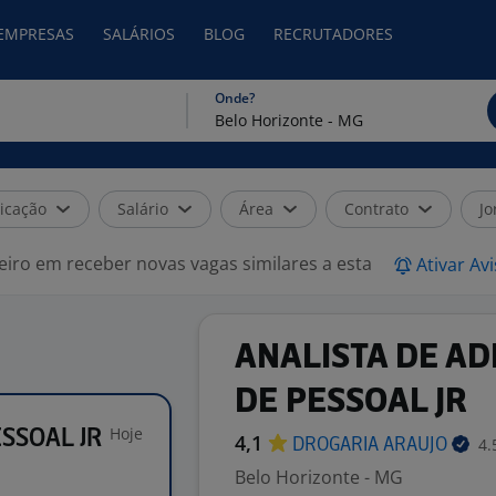
 EMPRESAS
SALÁRIOS
BLOG
RECRUTADORES
Onde?
icação
Salário
Área
Contrato
Jo
eiro em receber novas vagas similares a esta
Ativar Av
ANALISTA DE A
DE PESSOAL JR
Hoje
SSOAL JR
4,1
4.
DROGARIA
ARAUJO
Belo Horizonte - MG