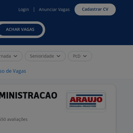
Cadastrar CV
Login
Anunciar Vagas
ACHAR VAGAS
rnada
Senioridade
PcD
iso de Vagas
DMINISTRACAO
550 avaliações