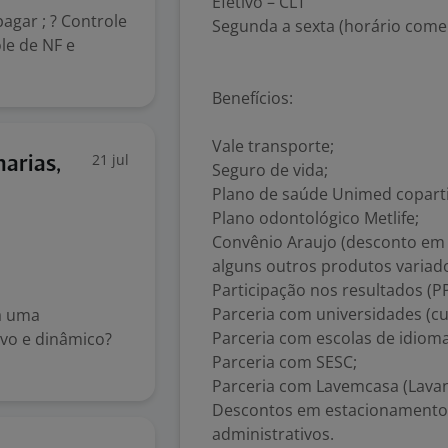
Efetivo – CLT
agar ; ? Controle
Segunda a sexta (horário comer
le de NF e
Benefícios:
Vale transporte;
21 jul
arias,
Seguro de vida;
Plano de saúde Unimed coparti
Plano odontológico Metlife;
Convênio Araujo (desconto em 
alguns outros produtos variado
Participação nos resultados (P
Parceria com universidades (c
a uma
Parceria com escolas de idioma
vo e dinâmico?
Parceria com SESC;
Parceria com Lavemcasa (Lavan
Descontos em estacionamentos
administrativos.