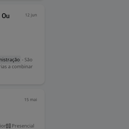
12 jun
a Ou
nistração
- São
rias a combinar
15 mai
ior
Presencial