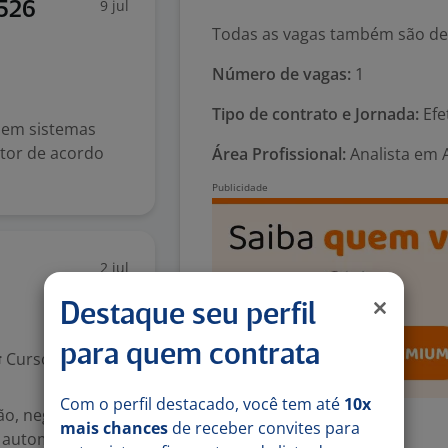
9 jul
6526
Todas as vagas também são des
Número de vagas:
1
Tipo de contrato e Jornada:
Efe
s em sistemas
etor de acordo
Área Profissional:
Analista em 
2 jul
Destaque seu perfil
para quem contrata
Curso Técnico
Com o perfil destacado, você tem até
10x
ão, negociação e
mais chances
de receber convites para
Exigências
 automotivos