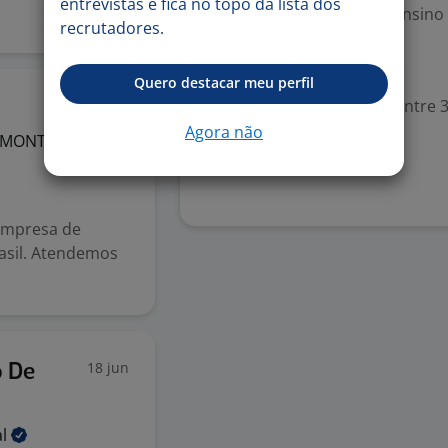
entrevistas e fica no topo da lista dos
Escolaridade Mínima: Ensino
recrutadores.
Valorizado
Quero destacar meu perfil
Experiência desejada: Entre 3
24 jun
Agora não
MONTAGENS
Denunciar vaga
empresa de
asil. Atendemos
18 jun
o De
al