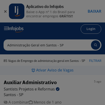
Aplicativo do Infojobs
BAIXAR
Baixe o App nº 1 do Brasil para
encontrar empregos
GRÁTIS!!
Login
85
FILTRAR
Vagas de Emprego de administração geral em Santos - SP
Ativar Aviso de Vagas
5 ago
Auxiliar Administrativo
Santists Projetos e
Reformas
Santos - SP
A combinar
Menos de 1 ano