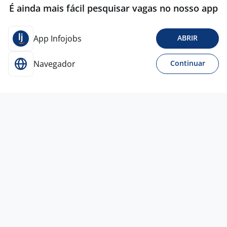
É ainda mais fácil pesquisar vagas no nosso app
App Infojobs
ABRIR
Navegador
Continuar
Ontem
Gerente Geral De Restaurante
4,3
Grupo
Madero
Todo Brasil
A combinar
Ensino Médio (2º Grau)
Presencial
5 ago