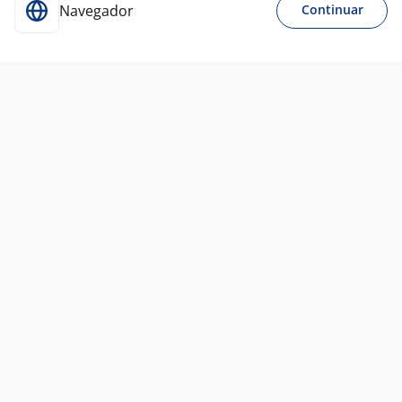
Navegador
Continuar
3 ago
Auxiliar Administrativo
Coremax
Guarulhos - SP
A combinar
Entre 1 e 3 anos
Ensino Médio (2º Grau)
Presencial
31 jul
Assistente De Customer Service Jr
Jbsyncrh
Guarulhos - SP
A combinar
Ensino Médio (2º Grau)
Presencial