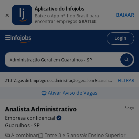
Aplicativo do Infojobs
BAIXAR
Baixe o App nº 1 do Brasil para
encontrar empregos
GRÁTIS!!
Login
213
FILTRAR
Vagas de Emprego de administração geral em Guarulhos - SP
Ativar Aviso de Vagas
5 ago
Analista Administrativo
Empresa
confidencial
Guarulhos - SP
A combinar
Entre 3 e 5 anos
Ensino Superior