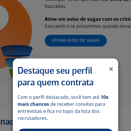
buscadas.
Ative um aviso de vagas com os crit
buscando e te avisaremos quando novas
ATIVAR AVISO DE VAGAS
Destaque seu perfil
para quem contrata
Com o perfil destacado, você tem até
10x
mais chances
de receber convites para
entrevistas e fica no topo da lista dos
recrutadores.
onadas