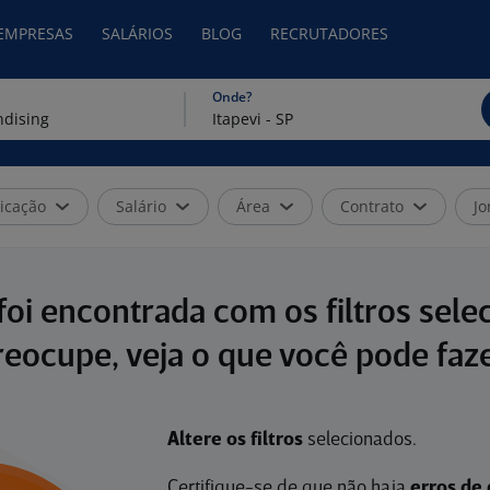
 EMPRESAS
SALÁRIOS
BLOG
RECRUTADORES
Onde?
icação
Salário
Área
Contrato
Jo
oi encontrada com os filtros sele
reocupe, veja o que você pode faze
Altere os filtros
selecionados.
Certifique-se de que não haja
erros de 