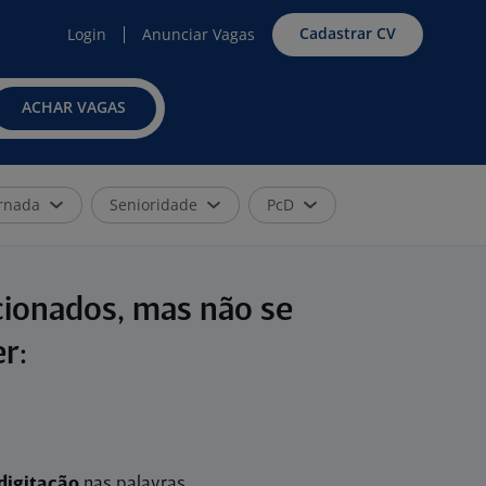
Cadastrar CV
Login
Anunciar Vagas
ACHAR VAGAS
rnada
Senioridade
PcD
cionados, mas não se
r:
digitação
nas palavras