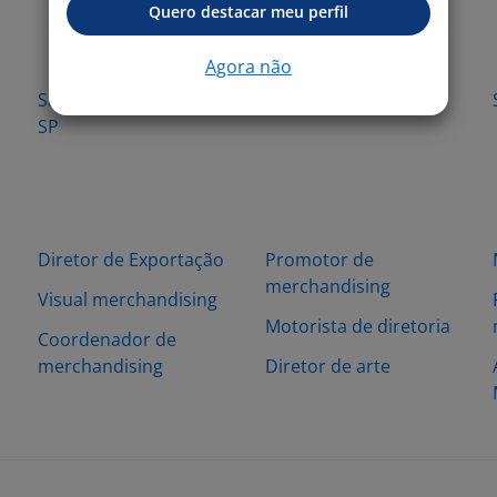
Quero destacar meu perfil
Agora não
São Caetano do Sul -
Sorocaba - SP
SP
Diretor de Exportação
Promotor de
merchandising
Visual merchandising
Motorista de diretoria
Coordenador de
merchandising
Diretor de arte