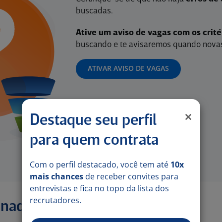
buscadas.
Ative um aviso de vagas com os crit
buscando e te avisaremos quando novas
ATIVAR AVISO DE VAGAS
Destaque seu perfil
para quem contrata
Com o perfil destacado, você tem até
10x
mais chances
de receber convites para
entrevistas e fica no topo da lista dos
recrutadores.
onadas