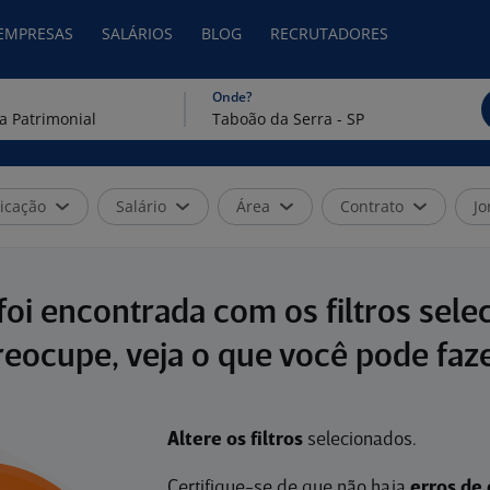
 EMPRESAS
SALÁRIOS
BLOG
RECRUTADORES
Onde?
icação
Salário
Área
Contrato
Jo
oi encontrada com os filtros sele
reocupe, veja o que você pode faze
Altere os filtros
selecionados.
Certifique-se de que não haja
erros de 