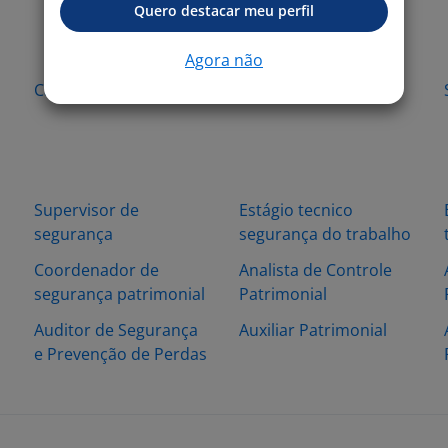
Quero destacar meu perfil
Agora não
Catanduva - SP
Osasco - SP
l
Supervisor de
Estágio tecnico
segurança
segurança do trabalho
Coordenador de
Analista de Controle
segurança patrimonial
Patrimonial
Auditor de Segurança
Auxiliar Patrimonial
e Prevenção de Perdas