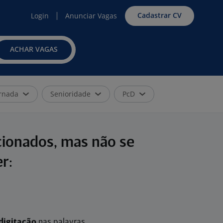
Cadastrar CV
Login
Anunciar Vagas
ACHAR VAGAS
rnada
Senioridade
PcD
cionados, mas não se
r:
digitação
nas palavras