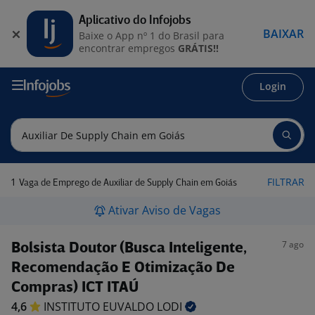
Aplicativo do Infojobs
BAIXAR
Baixe o App nº 1 do Brasil para
encontrar empregos
GRÁTIS!!
Login
1
FILTRAR
Vaga de Emprego de Auxiliar de Supply Chain em Goiás
Ativar Aviso de Vagas
7 ago
Bolsista Doutor (Busca Inteligente,
Recomendação E Otimização De
Compras) ICT ITAÚ
4,6
INSTITUTO EUVALDO
LODI