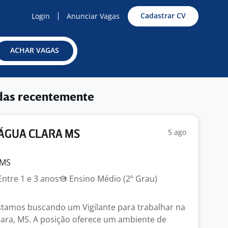
Cadastrar CV
Login
Anunciar Vagas
ACHAR VAGAS
das recentemente
5 ago
 ÁGUA CLARA MS
 MS
ntre 1 e 3 anos
Ensino Médio (2º Grau)
tamos buscando um Vigilante para trabalhar na
lara, MS. A posição oferece um ambiente de