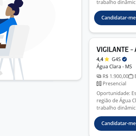
trabalho dinâmico
Candidatar-me
VIGILANTE -
4,4
G4S
Água Clara - MS
R$ 1.900,00
E
Presencial
Oportunidade: Es
região de Água C
trabalho dinâmico
Candidatar-me