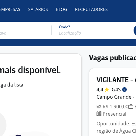
 EMPRESAS
SALÁRIOS
BLOG
RECRUTADORES
Onde?
Vagas publica
mais disponível.
VIGILANTE -
ga da lista.
4,4
G4S
Campo Grande -
R$ 1.900,00
E
Presencial
Oportunidade: Es
região de Água C