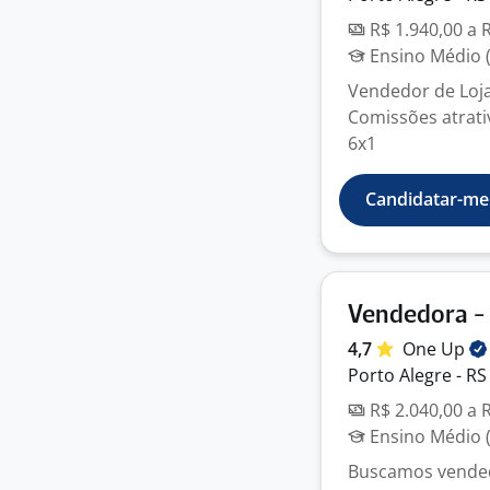
R$ 1.940,00 a 
Ensino Médio (
Vendedor de Loja
Comissões atrativ
6x1
Candidatar-me
Vendedora -
4,7
One
Up
Porto Alegre - RS
R$ 2.040,00 a 
Ensino Médio (
Buscamos vended