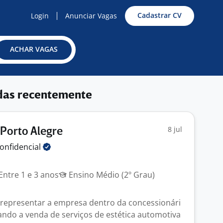
Cadastrar CV
Login
Anunciar Vagas
ACHAR VAGAS
das recentemente
8 jul
Porto Alegre
onfidencial
Entre 1 e 3 anos
Ensino Médio (2º Grau)
representar a empresa dentro da concessionári
zando a venda de serviços de estética automotiva