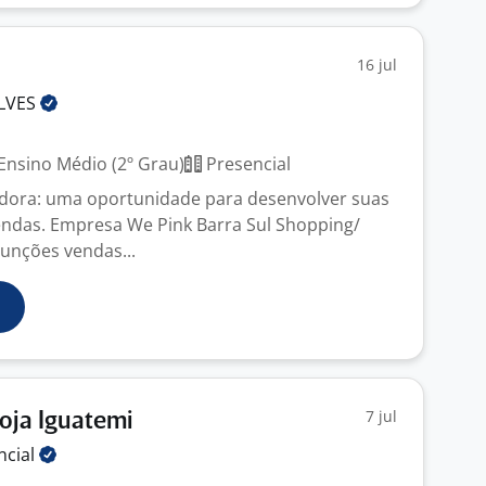
16 jul
LVES
Ensino Médio (2º Grau)
Presencial
dora: uma oportunidade para desenvolver suas
endas. Empresa We Pink Barra Sul Shopping/
Funções vendas...
7 jul
oja Iguatemi
ncial