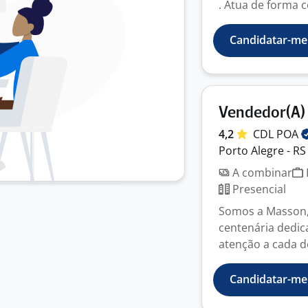
. Atua de forma co
Candidatar-me
Vendedor(A)
4,2
CDL
POA
Porto Alegre - RS
A combinar
Presencial
Somos a Masson,
centenária dedic
atenção a cada d
Candidatar-me