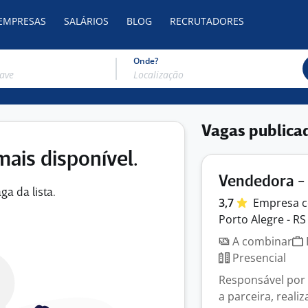
 EMPRESAS
SALÁRIOS
BLOG
RECRUTADORES
Onde?
Vagas publica
mais disponível.
Vendedora - 
ga da lista.
3,7
Empresa
c
Porto Alegre - RS
A combinar
Presencial
Responsável por 
a parceira, reali