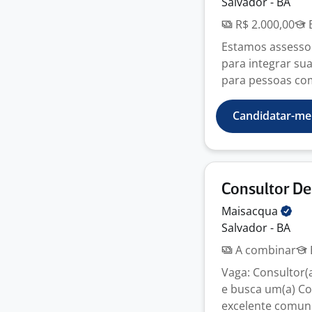
Salvador - BA
R$ 2.000,00
E
Estamos assessor
para integrar sua
para pessoas com 
Candidatar-me
Consultor D
Maisacqua
Salvador - BA
A combinar
Vaga: Consultor
e busca um(a) Co
excelente comuni