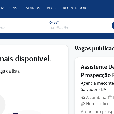
 EMPRESAS
SALÁRIOS
BLOG
RECRUTADORES
Onde?
Vagas publica
mais disponível.
Assistente D
ga da lista.
Prospecção 
Agência
mecont
Salvador - BA
A combinar
Home office
Atuar com prospe