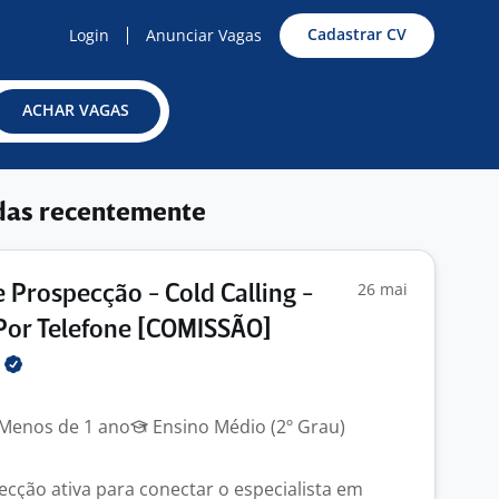
Cadastrar CV
Login
Anunciar Vagas
ACHAR VAGAS
das recentemente
26 mai
e Prospecção - Cold Calling -
Por Telefone [COMISSÃO]
e
Menos de 1 ano
Ensino Médio (2º Grau)
cção ativa para conectar o especialista em