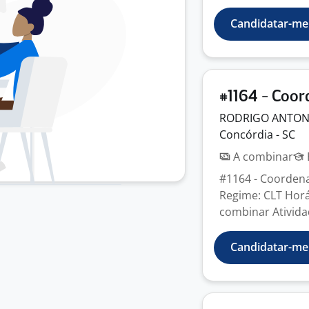
Candidatar-me
#1164 - Coor
RODRIGO ANTONI
Concórdia - SC
A combinar
#1164 - Coordena
Regime: CLT Horár
combinar Ativida
Candidatar-me