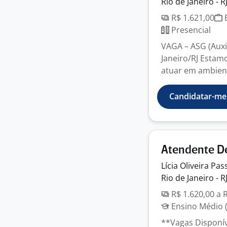
Rio de Janeiro - R
R$ 1.621,00
E
Presencial
VAGA – ASG (Auxil
Janeiro/RJ Estam
atuar em ambient
Candidatar-me
Atendente De
Lícia Oliveira
Pas
Rio de Janeiro - R
R$ 1.620,00 a 
Ensino Médio (
**Vagas Disponív