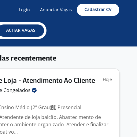
Cadastrar CV
Login
Anunciar Vagas
ACHAR VAGAS
das recentemente
Hoje
 Loja - Atendimento Ao Cliente
 e
Congelados
nsino Médio (2º Grau)
Presencial
Atendente de loja balcão. Abastecimento de
ter o ambiente organizado. Atender e finalizar
oativo...