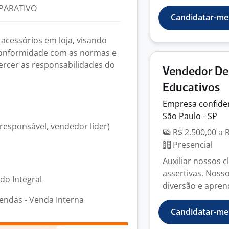
PARATIVO
Candidatar-me
acessórios em loja, visando
 conformidade com as normas e
ercer as responsabilidades do
Vendedor De
Educativos
Empresa
confide
São Paulo - SP
responsável, vendedor líder)
R$ 2.500,00 a 
Presencial
Auxiliar nossos c
assertivas. Noss
odo Integral
diversão e aprend
endas - Venda Interna
Candidatar-me