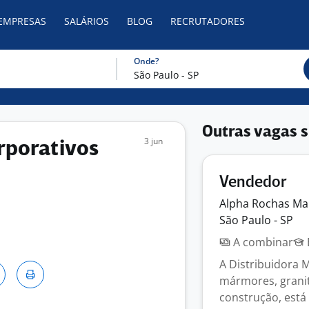
 EMPRESAS
SALÁRIOS
BLOG
RECRUTADORES
Onde?
Outras vagas s
3 jun
rporativos
Vendedor
Alpha Rochas M
São Paulo - SP
A combinar
A Distribuidora 
mármores, granito
construção, está 