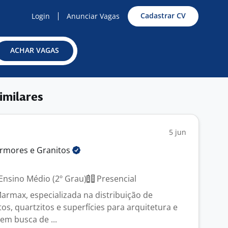
Cadastrar CV
Login
Anunciar Vagas
ACHAR VAGAS
imilares
5 jun
armores e
Granitos
Ensino Médio (2º Grau)
Presencial
Marmax, especializada na distribuição de
s, quartzitos e superfícies para arquitetura e
em busca de ...