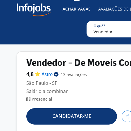
ACHAR VAGAS
AVALIAÇÕES DE
O quê?
Vendedor - De Moveis Co
4,8
13 avaliações
Astro
São Paulo - SP
Salário a combinar
Presencial
CANDIDATAR-ME