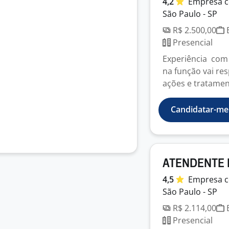
4,2
Empresa
c
São Paulo - SP
R$ 2.500,00
E
Presencial
Experiência com 
na função vai res
ações e tratament
Candidatar-me
ATENDENTE 
4,5
Empresa
c
São Paulo - SP
R$ 2.114,00
E
Presencial