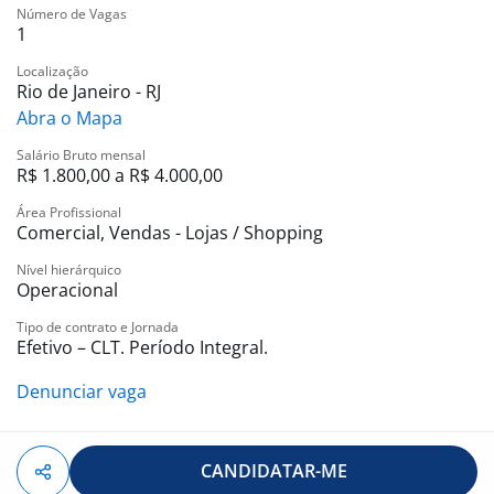
Locais de trabalho: Zona Norte, Zona Oeste e Baixada
Número de Vagas
1
Fluminense.
Se você é um profissional de vendas que gosta de
Localização
desafios, metas e oportunidades reais de ganho,
Rio de Janeiro - RJ
queremos conhecer você.
Abra o Mapa
Salário Bruto mensal
R$ 1.800,00 a R$ 4.000,00
Área Profissional
Comercial, Vendas - Lojas / Shopping
Nível hierárquico
Operacional
Tipo de contrato e Jornada
Efetivo – CLT. Período Integral.
Denunciar vaga
CANDIDATAR-ME