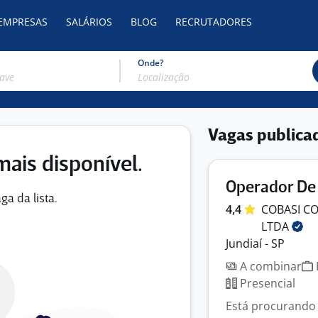
 EMPRESAS
SALÁRIOS
BLOG
RECRUTADORES
Onde?
Vagas publica
mais disponível.
Operador De 
ga da lista.
4,4
COBASI CO
LTDA
Jundiaí - SP
A combinar
Presencial
Está procurando 