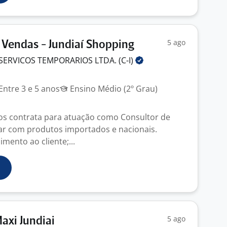
5 ago
 Vendas - Jundiaí Shopping
SERVICOS TEMPORARIOS LTDA.
(C-I)
Entre 3 e 5 anos
Ensino Médio (2º Grau)
os contrata para atuação como Consultor de
ar com produtos importados e nacionais.
imento ao cliente;...
5 ago
axi Jundiai