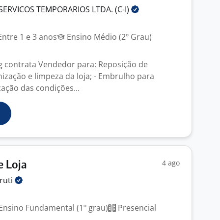
SERVICOS TEMPORARIOS LTDA.
(C-I)
ntre 1 e 3 anos
Ensino Médio (2º Grau)
g contrata Vendedor para: Reposição de
nização e limpeza da loja; - Embrulho para
icação das condições...
4 ago
e Loja
ruti
Ensino Fundamental (1º grau)
Presencial