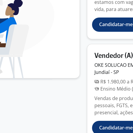
estamos com vag
vida, para atuare
Candidatar-me
Vendedor (A) 
OKE SOLUCAO E
Jundiaí - SP
R$ 1.980,00 a 
Ensino Médio (
Vendas de produ
pessoais, FGTS, e
presencial, ações
Candidatar-me