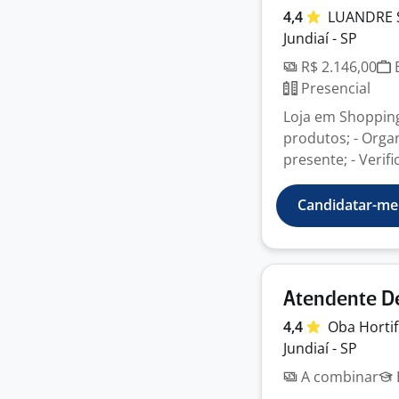
4,4
LUANDRE 
Jundiaí - SP
R$ 2.146,00
E
Presencial
Loja em Shoppin
produtos; - Orga
presente; - Verif
Candidatar-me
Atendente D
4,4
Oba
Hortif
Jundiaí - SP
A combinar