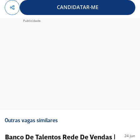
indicadores chaves de performance através do KDP
CANDIDATAR-ME
(software). Acompanhar os itens de controle da área,
conforme prioridades definidas pelo superior imediato
incorporando aprendizagens e sugerindo ações
corretivas.
Outras vagas similares
24 jun
Banco De Talentos Rede De Vendas |