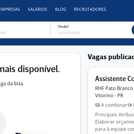
 EMPRESAS
SALÁRIOS
BLOG
RECRUTADORES
Onde?
Vagas publica
mais disponível.
Assistente C
ga da lista.
RHF Pato
Branc
Vitorino - PR
A combinar
Principais Atribui
Elaborar orçamen
para à equipe come