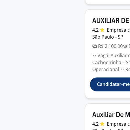
AUXILIAR D
4,2
Empresa
c
São Paulo - SP
R$ 2.100,00
E
?? Vaga: Auxiliar
Cachoeirinha – 
Operacional ?? R
Candidatar-me
Auxiliar De 
4,2
Empresa
c