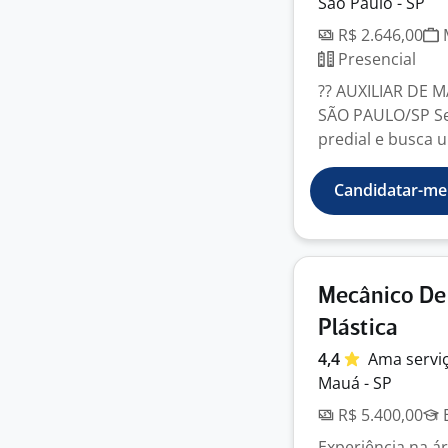
São Paulo - SP
R$ 2.646,00
M
Presencial
?? AUXILIAR DE 
SÃO PAULO/SP Se
predial e busca 
Candidatar-me
Mecânico De 
Plástica
4,4
Ama servi
Mauá - SP
R$ 5.400,00
E
Experiência na ár