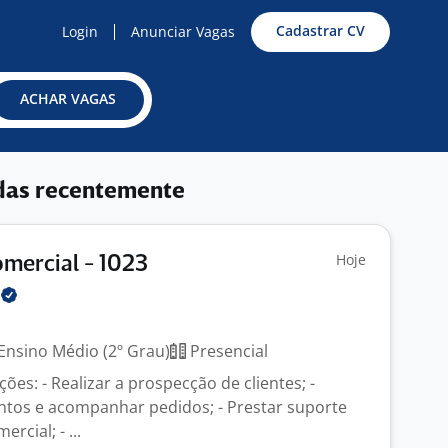
Cadastrar CV
Login
Anunciar Vagas
ACHAR VAGAS
das recentemente
Hoje
omercial - 1023
o
Ensino Médio (2º Grau)
Presencial
ções: - Realizar a prospecção de clientes; -
tos e acompanhar pedidos; - Prestar suporte
rcial; - ...