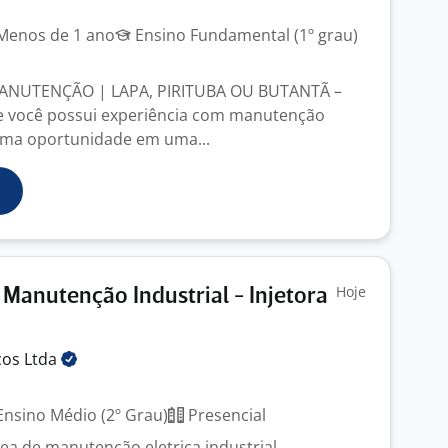
enos de 1 ano
Ensino Fundamental (1º grau)
MANUTENÇÃO | LAPA, PIRITUBA OU BUTANTÃ –
 você possui experiência com manutenção
uma oportunidade em uma...
Hoje
Manutenção Industrial - Injetora
ços
Ltda
nsino Médio (2º Grau)
Presencial
ea de manutenção eletrica industrial.