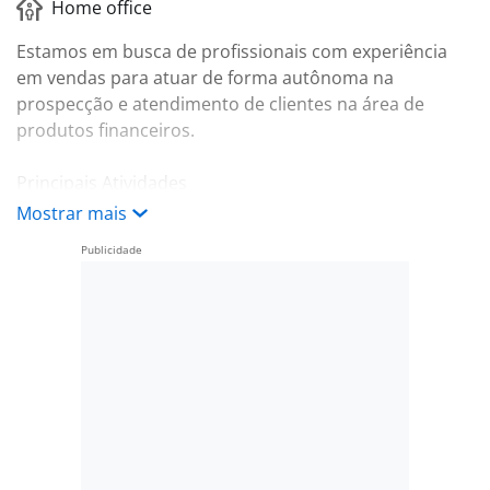
Home office
Estamos em busca de profissionais com experiência
em vendas para atuar de forma autônoma na
prospecção e atendimento de clientes na área de
produtos financeiros.
Principais Atividades
Mostrar mais
Prospecção ativa de clientes;
Apresentação e comercialização de produtos
financeiros;
Atendimento e acompanhamento de propostas;
Desenvolvimento e gestão da própria carteira de
clientes;
Relacionamento e fidelização de clientes.
Produtos Trabalhados
Consignado INSS;