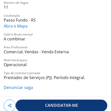
Número de Vagas
Trabalho 100% home office;
11
Horários flexíveis;
Contratação no modelo Pessoa Jurídica (PJ);
Localização
Passo Fundo - RS
Treinamentos e suporte comercial contínuo;
Abra o Mapa
Remuneração comissionada de acordo com a
produção realizada;
Salário Bruto mensal
A combinar
Oportunidade de crescimento e desenvolvimento
profissional.
Área Profissional
Se você possui experiência em vendas e busca uma
Comercial, Vendas - Venda Externa
oportunidade com autonomia, flexibilidade e potencial
Nível hierárquico
de ganhos conforme seu desempenho, envie sua
Operacional
candidatura e venha fazer parte da nossa equipe.
Tipo de contrato e Jornada
Prestador de Serviços (PJ). Período Integral.
Denunciar vaga
CANDIDATAR-ME