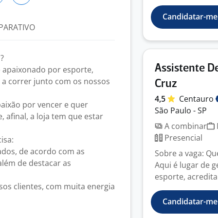
Candidatar-me
PARATIVO
?
Assistente D
 é apaixonado por esporte,
o a correr junto com os nossos
Cruz
4,5
Centauro
paixão por vencer e quer
São Paulo - SP
afinal, a loja tem que estar
A combinar
Presencial
isa:
ados, de acordo com as
Sobre a vaga: Qu
 além de destacar as
Aqui é lugar de 
esporte, acredita 
os clientes, com muita energia
Candidatar-me