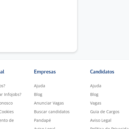
nal
Empresas
Candidatos
os?
Ajuda
Ajuda
r Infojobs?
Blog
Blog
onosco
Anunciar Vagas
Vagas
 Cookies
Buscar candidatos
Guia de Cargos
ento de
Pandapé
Aviso Legal
Aviso Legal
Política de Privacid