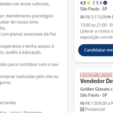
4,5
C E
A
idades nas áreas culturais,
São Paulo - SP
or: Atendimento psicológico
R$ 3.113,00
E
cuidar do nosso time.
13:00 as 21:00 - 
ia.
Liderar a rotina 
o com planos acessíveis da Pet
exposição corret
 cooperativa e tenha acesso à
Candidatar-me
o, auxílio à educação,
tudos para contribuir com o seu
CONTRATAÇÃO URGENTE
compras realizadas pelo site ou
Vendedor De 
porte.
Golden Glasses c
São Paulo - SP
al tardes
R$ 1.924,00 a 
Presencial
as - Lojas / Shopping