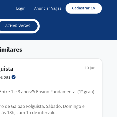
Cadastrar CV
Login
Anunciar Vagas
ACHAR VAGAS
imilares
10 jun
guista
oupas
Entre 1 e 3 anos
Ensino Fundamental (1º grau)
o de Galpão Folguista. Sábado, Domingo e
 às 18h, com 1h de intervalo.