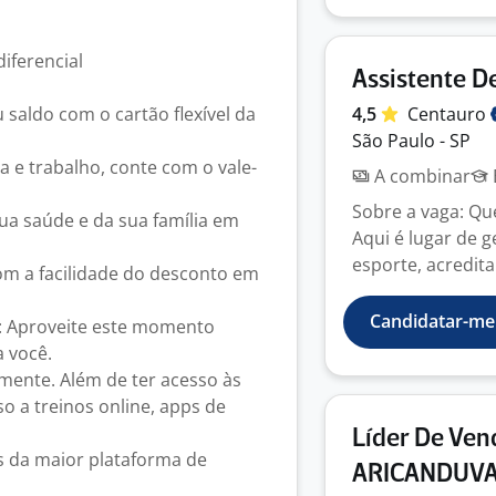
iferencial
Assistente D
 saldo com o cartão flexível da
4,5
Centauro
São Paulo - SP
ia e trabalho, conte com o vale-
A combinar
Sobre a vaga: Qu
sua saúde e da sua família em
Aqui é lugar de 
esporte, acredita 
m a facilidade do desconto em
Candidatar-me
a: Aproveite este momento
 você.
 mente. Além de ter acesso às
o a treinos online, apps de
Líder De Ve
s da maior plataforma de
ARICANDUV