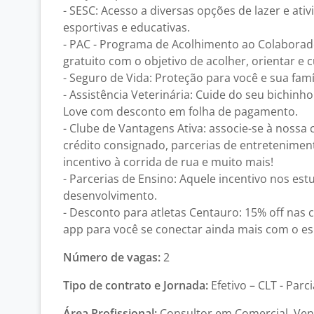
- SESC: Acesso a diversas opções de lazer e ativ
esportivas e educativas.
- PAC - Programa de Acolhimento ao Colaborad
gratuito com o objetivo de acolher, orientar e 
- Seguro de Vida: Proteção para você e sua famíl
- Assistência Veterinária: Cuide do seu bichinh
Love com desconto em folha de pagamento.
- Clube de Vantagens Ativa: associe-se à nossa
crédito consignado, parcerias de entreteniment
incentivo à corrida de rua e muito mais!
- Parcerias de Ensino: Aquele incentivo nos es
desenvolvimento.
- Desconto para atletas Centauro: 15% off nas 
app para você se conectar ainda mais com o es
Número de vagas:
2
Tipo de contrato e Jornada:
Efetivo – CLT - Parci
Área Profissional:
Consultor em Comercial, Vend