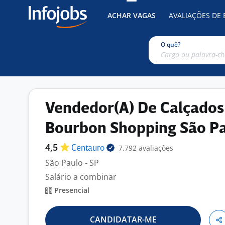
ACHAR VAGAS
AVALIAÇÕES DE
O quê?
Vendedor(A) De Calçados
Bourbon Shopping São P
4,5
7.792 avaliações
Centauro
São Paulo - SP
Salário a combinar
Presencial
CANDIDATAR-ME