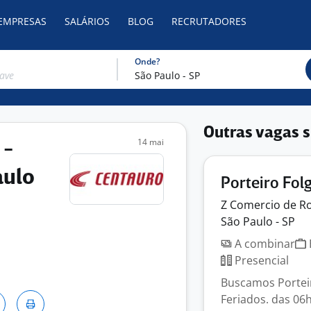
 EMPRESAS
SALÁRIOS
BLOG
RECRUTADORES
Onde?
Outras vagas s
14 mai
 -
aulo
Porteiro Fol
Z Comercio de
R
São Paulo - SP
A combinar
Presencial
Buscamos Porteir
Feriados. das 06h