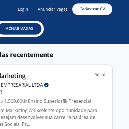
Cadastrar CV
Login
Anunciar Vagas
ACHAR VAGAS
das recentemente
30 jul
Marketing
 EMPRESARIAL
LTDA
R
R$ 1.500,00
Ensino Superior
Presencial
 em Marketing ?? Excelente oportunidade para
esejam desenvolver sua carreira na área de
 Sociais. Pr...