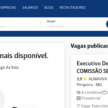
 EMPRESAS
SALÁRIOS
BLOG
RECRUTADORES
Onde?
Vagas publica
mais disponível.
Executivo De
ga da lista.
COMISSÃO S
3,9
ALMAVIVA
Pirapora - MG
A combinar
Presencial
?? Vaga: Executiv