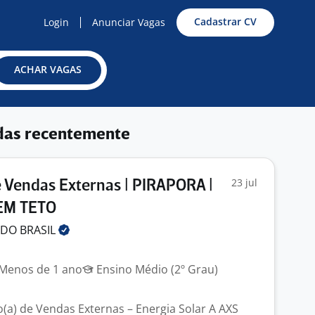
Cadastrar CV
Login
Anunciar Vagas
ACHAR VAGAS
das recentemente
23 jul
 Vendas Externas | PIRAPORA |
EM TETO
 DO
BRASIL
Menos de 1 ano
Ensino Médio (2º Grau)
o(a) de Vendas Externas – Energia Solar A AXS