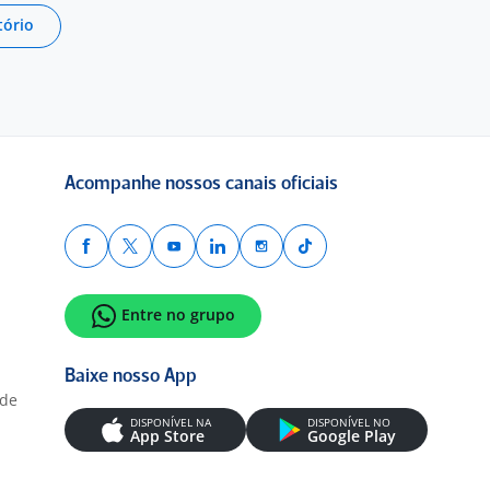
tório
Acompanhe nossos canais oficiais
Entre no grupo
Baixe nosso App
ade
DISPONÍVEL NA
DISPONÍVEL NO
App Store
Google Play