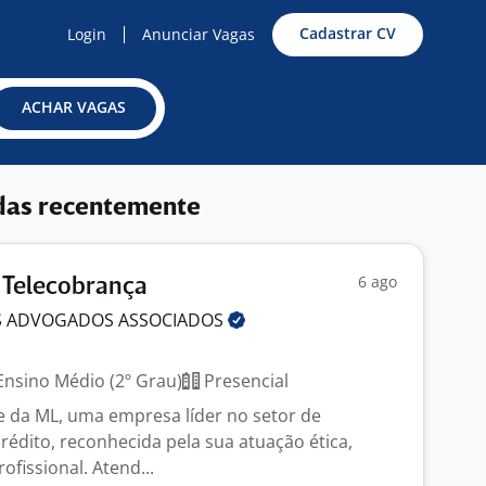
Cadastrar CV
Login
Anunciar Vagas
ACHAR VAGAS
das recentemente
6 ago
 Telecobrança
S ADVOGADOS
ASSOCIADOS
nsino Médio (2º Grau)
Presencial
e da ML, uma empresa líder no setor de
rédito, reconhecida pela sua atuação ética,
ofissional. Atend...