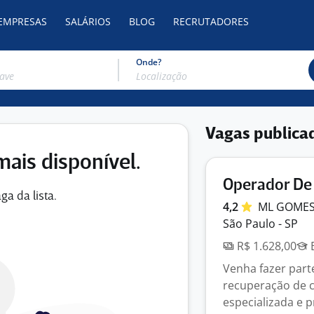
 EMPRESAS
SALÁRIOS
BLOG
RECRUTADORES
Onde?
Vagas publica
mais disponível.
Operador De
ga da lista.
4,2
ML GOME
São Paulo - SP
R$ 1.628,00
E
Venha fazer part
recuperação de c
especializada e pr