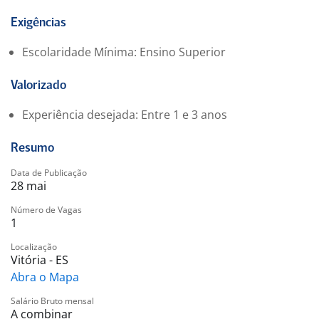
equipamentos LTE.
Atuar na prevenção e resolução de falhas, orientando
Exigências
usuários quanto à correta utilização dos ambientes
Escolaridade Mínima: Ensino Superior
operacionais.
Valorizado
Experiência desejada: Entre 1 e 3 anos
Resumo
Data de Publicação
28 mai
Número de Vagas
1
Localização
Vitória - ES
Abra o Mapa
Salário Bruto mensal
A combinar