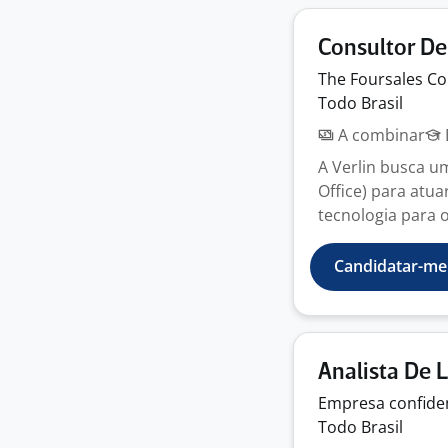
Consultor De
The Foursales
C
Todo Brasil
A combinar
A Verlin busca u
Office) para atu
tecnologia para o
Candidatar-me
Analista De L
Empresa
confide
Todo Brasil