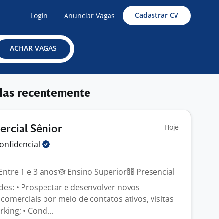
Cadastrar CV
Login
Anunciar Vagas
ACHAR VAGAS
das recentemente
Hoje
ercial Sênior
onfidencial
Entre 1 e 3 anos
Ensino Superior
Presencial
ades: • Prospectar e desenvolver novos
comerciais por meio de contatos ativos, visitas
king; • Cond...