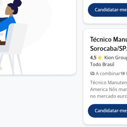
Candidatar-me
Técnico Manu
Sorocaba/SP
4,5
Kion
Gro
Todo Brasil
A combinar
Técnico Manutenç
America Nós ma
no mercado euro
Candidatar-me