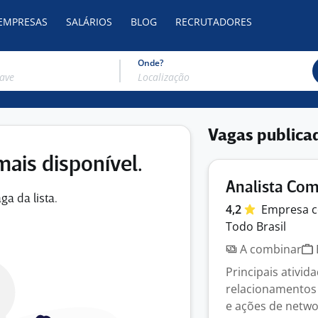
 EMPRESAS
SALÁRIOS
BLOG
RECRUTADORES
Onde?
Vagas publica
mais disponível.
Analista Com
ga da lista.
4,2
Empresa
c
Todo Brasil
A combinar
Principais ativid
relacionamentos 
e ações de networ