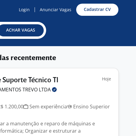
Cadastrar CV
Login
Anunciar Vagas
ACHAR VAGAS
das recentemente
Hoje
e Suporte Técnico TI
AMENTOS TREVO
LTDA
R$ 1.200,00
Sem experiência
Ensino Superior
izar a manutenção e reparo de máquinas e
nformática; Organizar e estruturar a