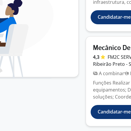
infraestrutura, 
Candidatar-me
Mecânico De
4,3
FM2C SER
Ribeirão Preto - 
A combinar
Funções Realizar
equipamentos; D
soluções; Coorde
Candidatar-me