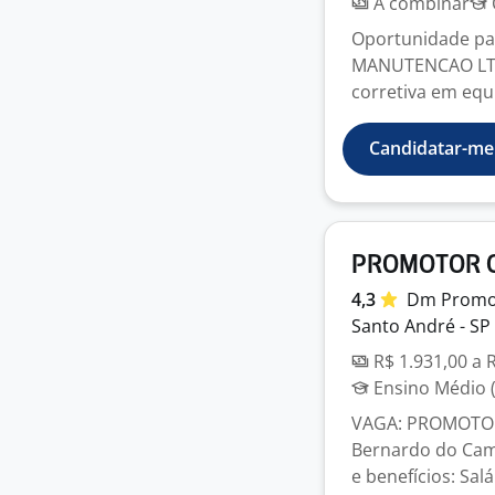
A combinar
Oportunidade pa
MANUTENCAO LTDA
corretiva em equ
Candidatar-me
PROMOTOR C
4,3
Dm
Promo
Santo André - SP
R$ 1.931,00 a 
Ensino Médio (
VAGA: PROMOTOR(
Bernardo do Cam
e benefícios: Salár