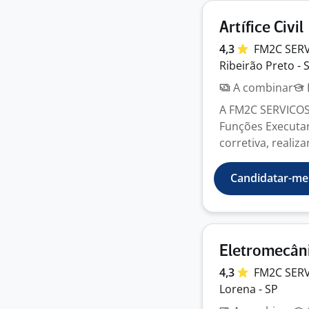
Artífice Civil
4,3
FM2C SER
Ribeirão Preto - 
A combinar
A FM2C SERVICOS
Funções Executar
corretiva, realiza
Candidatar-me
Eletromecân
4,3
FM2C SER
Lorena - SP