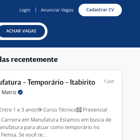
Cadastrar CV
Login
Anunciar Vagas
ACHAR VAGAS
das recentemente
1 jun
fatura - Temporário - Itabirito
-
Matriz
Entre 1 e 3 anos
Curso Técnico
Presencial
 Carreira em Manufatura Estamos em busca de
anufatura para atuar como temporário no
 Femsa. Se você te...