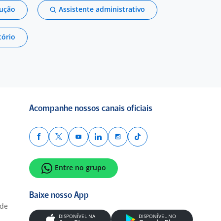
dução
Assistente administrativo
tório
Acompanhe nossos canais oficiais
Entre no grupo
Baixe nosso App
ade
DISPONÍVEL NA
DISPONÍVEL NO