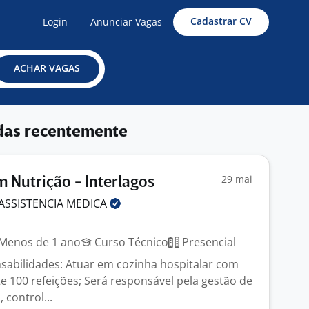
Cadastrar CV
Login
Anunciar Vagas
ACHAR VAGAS
das recentemente
29 mai
m Nutrição - Interlagos
ASSISTENCIA
MEDICA
Menos de 1 ano
Curso Técnico
Presencial
nsabilidades: Atuar em cozinha hospitalar com
100 refeições; Será responsável pela gestão de
 control...