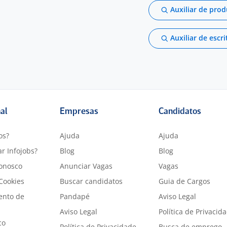
Auxiliar de pro
Auxiliar de escri
nal
Empresas
Candidatos
os?
Ajuda
Ajuda
r Infojobs?
Blog
Blog
onosco
Anunciar Vagas
Vagas
 Cookies
Buscar candidatos
Guia de Cargos
ento de
Pandapé
Aviso Legal
Aviso Legal
Política de Privacid
co
Política de Privacidade
Busca de emprego