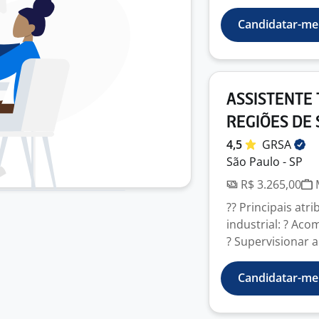
Candidatar-me
ASSISTENTE 
REGIÕES DE 
4,5
GRSA
São Paulo - SP
R$ 3.265,00
M
?? Principais atr
industrial: ? Ac
? Supervisionar a 
Candidatar-me