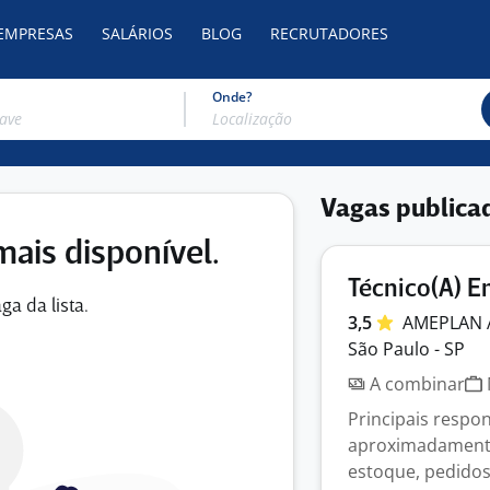
 EMPRESAS
SALÁRIOS
BLOG
RECRUTADORES
Onde?
Vagas publica
mais disponível.
Técnico(A) E
ga da lista.
3,5
AMEPLAN 
São Paulo - SP
A combinar
Principais respo
aproximadamente 
estoque, pedidos,