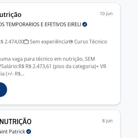
10 jun
utrição
OS TEMPORARIOS E EFETIVOS
EIRELI
R$ 2.474,00
Sem experiência
Curso Técnico
uma vaga para técnico em nutrição, SEM
??Salário:R$ R$ 2.473,61 (piso da categoria)+ VR
a (+/- R$...
8 jun
 NUTRIÇÃO
aint
Patrick