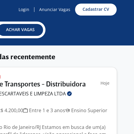
Cadastrar CV
Login
Anunciar Vagas
ACHAR VAGAS
das recentemente
Hoje
e Transportes - Distribuidora
DESCARTAVEIS E LIMPEZA
LTDA
J
R$ 4.200,00
Entre 1 e 3 anos
Ensino Superior
o Rio de Janeiro/RJ Estamos em busca de um(a)