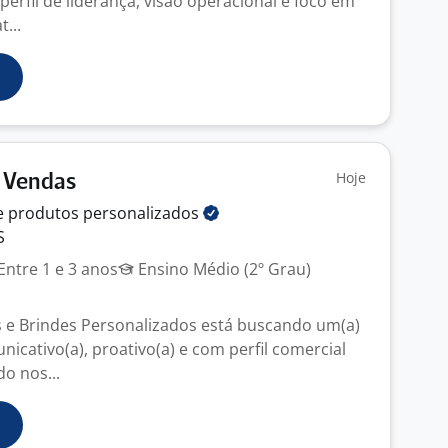
perfil de liderança, visão operacional e foco em
...
Hoje
e Vendas
 e produtos
personalizados
S
Entre 1 e 3 anos
Ensino Médio (2º Grau)
 e Brindes Personalizados está buscando um(a)
nicativo(a), proativo(a) e com perfil comercial
do nos...