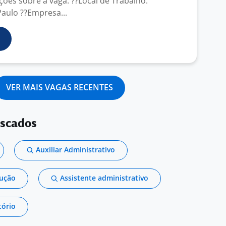
ões sobre a vaga: ??Local de Trabalho:
Paulo ??Empresa...
VER MAIS VAGAS RECENTES
uscados
Auxiliar Administrativo
dução
Assistente administrativo
tório