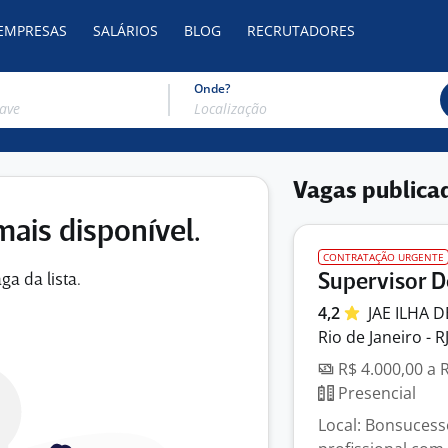
 EMPRESAS
SALÁRIOS
BLOG
RECRUTADORES
Onde?
Vagas publica
mais disponível.
CONTRATAÇÃO URGENTE
Supervisor D
ga da lista.
4,2
JAE ILHA 
Rio de Janeiro - R
R$ 4.000,00 a 
Presencial
Local: Bonsucess