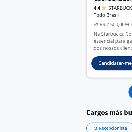
4,4
STARBUC
Todo Brasil
R$ 2.500,00
E
Na Starbucks, C
essencial para ga
dos nossos client
Candidatar-me
Cargos más b
Recepcionista