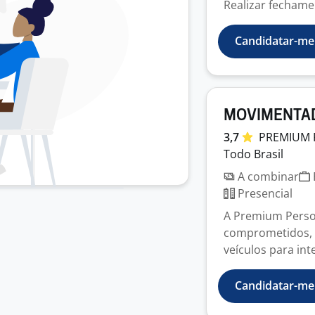
Realizar fechament
Candidatar-me
MOVIMENTAD
3,7
PREMIUM
Todo Brasil
A combinar
Presencial
A Premium Person
comprometidos, 
veículos para inte
Candidatar-me