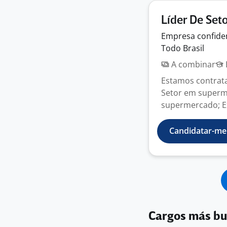
Líder De Set
Empresa
confide
Todo Brasil
A combinar
Estamos contrata
Setor em superme
supermercado; Ex
Candidatar-me
Cargos más b