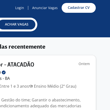
Cadastrar CV
Login
Anunciar Vagas
ACHAR VAGAS
das recentemente
Ontem
or - ATACADÃO
O
s - BA
Entre 1 e 3 anos
Ensino Médio (2º Grau)
 Gestão do time; Garantir o abastecimento,
condicionamento adequado das mercadorias