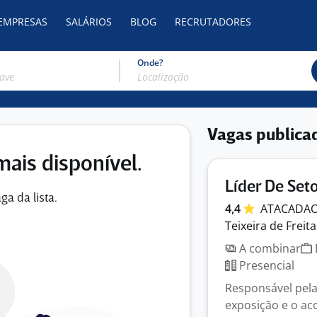
 EMPRESAS
SALÁRIOS
BLOG
RECRUTADORES
Onde?
Vagas publica
mais disponível.
Líder De Set
ga da lista.
4,4
ATACADA
Teixeira de Freita
A combinar
Presencial
Responsável pela
exposição e o a