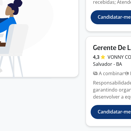
recebidas; Atender
Candidatar-me
Gerente De L
4,3
VONNY
CO
Salvador - BA
A combinar
Responsabilidade
garantindo organi
desenvolver a eq
Candidatar-me