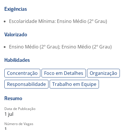
-. Convênio com SESI
-. Seguro de Vida
Exigências
-. Convênio com Universidades
Escolaridade Mínima: Ensino Médio (2º Grau)
-. Convênio Odontologico
-. Estacionamento no local
Valorizado
-. Vale Alimentação
-. Refeição no local
Ensino Médio (2º Grau); Ensino Médio (2º Grau)
-. Vale Transporte
-. Convênio Médico
Habilidades
Concentração
Foco em Detalhes
Organização
Responsabilidade
Trabalho em Equipe
Resumo
Data de Publicação
1 jul
Número de Vagas
1