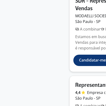
SDR - Repre
Vendas
MODAELLI SOCI
São Paulo - SP
A combinar
Estamos em busc
Vendas para inte
é responsável por 
Candidatar-me
Representan
4,4
Empresa
c
São Paulo - SP
A combinar