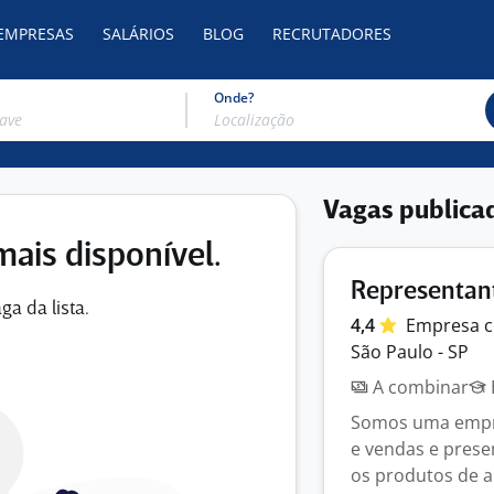
 EMPRESAS
SALÁRIOS
BLOG
RECRUTADORES
Onde?
Vagas publica
mais disponível.
Representan
ga da lista.
4,4
Empresa
c
São Paulo - SP
A combinar
Somos uma empre
e vendas e prese
os produtos de al