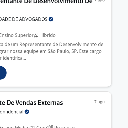
sentante De Desenvolvimento De
EDADE DE
ADVOGADOS
Ensino Superior
Híbrido
a de um Representante de Desenvolvimento de
grar nossa equipe em São Paulo, SP. Este cargo
identifica...
7 ago
te De Vendas Externas
onfidencial
Ensino Médio (2º Grau)
Presencial