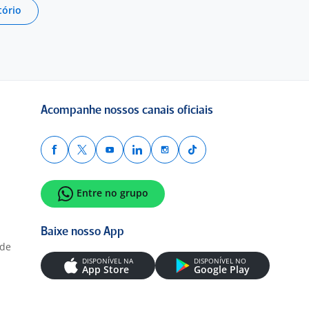
tório
Acompanhe nossos canais oficiais
Entre no grupo
Baixe nosso App
ade
DISPONÍVEL NA
DISPONÍVEL NO
App Store
Google Play