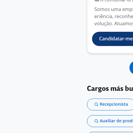
Somos uma empre
eriência, reconhe
volução. Atuamos 
Candidatar-me
Cargos más b
Recepcionista
Auxiliar de pro