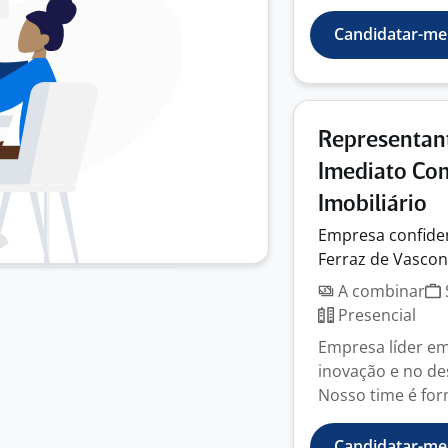
Candidatar-me
Representant
Imediato Co
Imobiliário
Empresa
confide
Ferraz de Vascon
A combinar
Presencial
Empresa líder e
inovação e no de
Nosso time é for
Candidatar-me