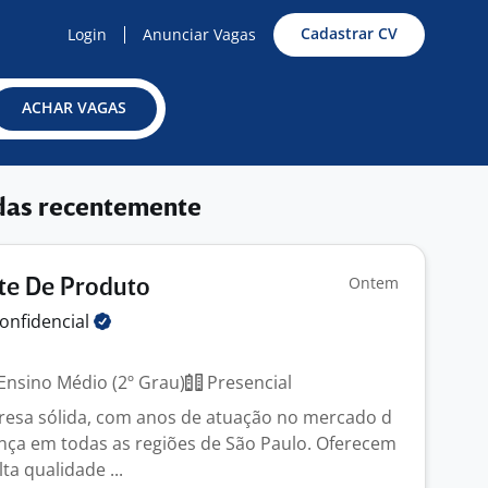
Cadastrar CV
Login
Anunciar Vagas
ACHAR VAGAS
das recentemente
Ontem
te De Produto
onfidencial
Ensino Médio (2º Grau)
Presencial
sa sólida, com anos de atuação no mercado d
nça em todas as regiões de São Paulo. Oferecem
ta qualidade ...