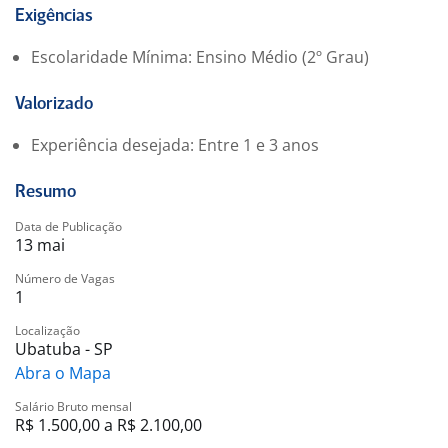
A oportunidade de ser parte da equipe da REDE
Exigências
MERLIN proporciona um ambiente de trabalho que
Escolaridade Mínima: Ensino Médio (2º Grau)
valoriza o desenvolvimento e o bem-estar do
colaborador.
Valorizado
Benefícios:
-. VALE ALIMENTAÇÃO
Experiência desejada: Entre 1 e 3 anos
-. Seguro de Vida
Resumo
Data de Publicação
13 mai
Número de Vagas
1
Localização
Ubatuba - SP
Abra o Mapa
Salário Bruto mensal
R$ 1.500,00 a R$ 2.100,00