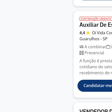
CONTRATAÇÃO URGENTE
Auxiliar De 
4,4
Oi Vida
Co
Guarulhos - SP
A combinar
Presencial
A função é presta
cotidiano do set
recebimento de m
Candidatar-me