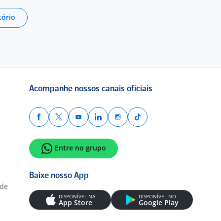
tório
Acompanhe nossos canais oficiais
Entre no grupo
Baixe nosso App
ade
DISPONÍVEL NA
DISPONÍVEL NO
App Store
Google Play