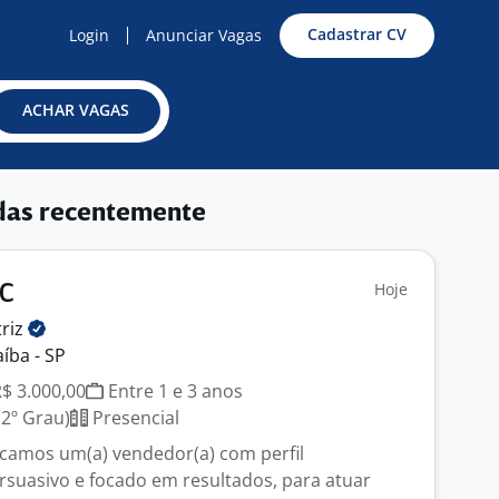
Cadastrar CV
Login
Anunciar Vagas
ACHAR VAGAS
das recentemente
Hoje
2C
riz
íba - SP
R$ 3.000,00
Entre 1 e 3 anos
2º Grau)
Presencial
camos um(a) vendedor(a) com perfil
rsuasivo e focado em resultados, para atuar