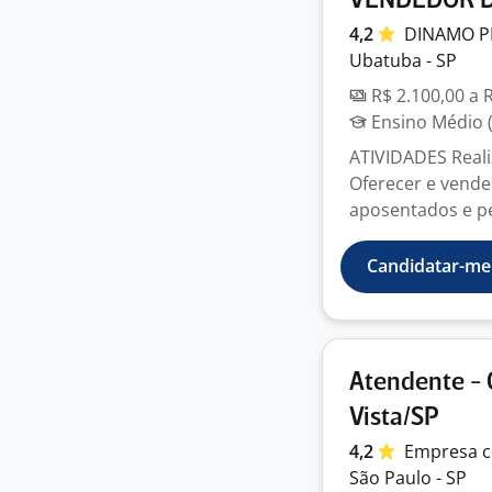
VENDEDOR D
4,2
DINAMO
P
Ubatuba - SP
R$ 2.100,00 a 
Ensino Médio (
ATIVIDADES Realiz
Oferecer e vende
aposentados e pe
Candidatar-me
Atendente - 
Vista/SP
4,2
Empresa
c
São Paulo - SP