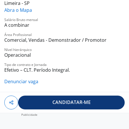
Precificação de produtos
Limeira - SP
Verificação de validade
Abra o Mapa
Realização de check-in e check-out via aplicativo
Salário Bruto mensal
Relacionamento com a gerência da loja
A combinar
Requisitos Obrigatórios:
CNH categoria A e moto própria
Área Profissional
Comercial, Vendas - Demonstrador / Promotor
Disponibilidade para deslocamento entre as lojas
Maior de 18 anos
Nível hierárquico
Operacional
Documentação completa para início imediato
Tipo de contrato e Jornada
Efetivo – CLT. Período Integral.
Denunciar vaga
CANDIDATAR-ME