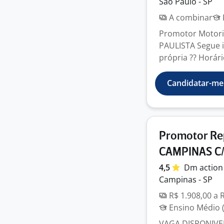
São Paulo - SP
A combinar
Promotor Motori
PAULISTA Segue i
própria ?? Horári
Candidatar-me
Promotor Re
CAMPINAS C/
4,5
Dm
actio
Campinas - SP
R$ 1.908,00 a 
Ensino Médio (
VAGA DISPONIVEL 