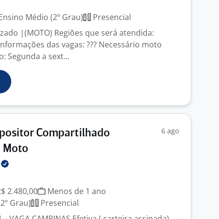
Ensino Médio (2º Grau)
Presencial
zado |(MOTO) Regiões que será atendida:
nformações das vagas: ??? Necessário moto
o: Segunda a sext...
6 ago
positor Compartilhado
 Moto
n
R$ 2.480,00
Menos de 1 ano
2º Grau)
Presencial
- VAGA CAMPINAS Efetiva ( carteira assinada)