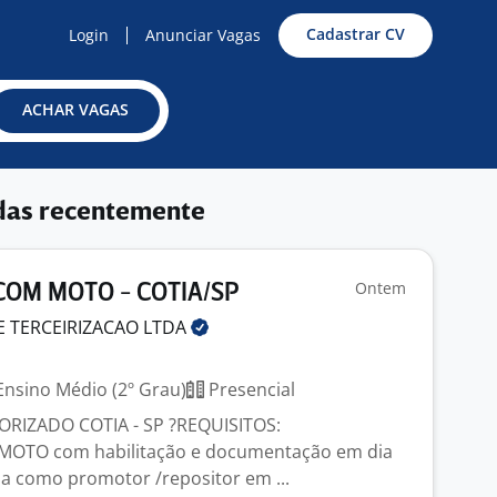
Cadastrar CV
Login
Anunciar Vagas
ACHAR VAGAS
das recentemente
Ontem
OM MOTO - COTIA/SP
E TERCEIRIZACAO
LTDA
nsino Médio (2º Grau)
Presencial
IZADO COTIA - SP ?REQUISITOS:
r MOTO com habilitação e documentação em dia
a como promotor /repositor em ...