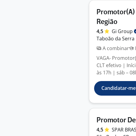
Promotor(A)
Região
4,5
Gi
Group
Taboão da Serra 
A combinar
VAGA- Promotor(a
CLT efetivo | Iní
às 17h | sáb – 08h
Candidatar-me
Promotor De
4,5
SPAR BRAS