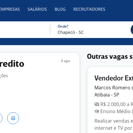
 EMPRESAS
SALÁRIOS
BLOG
RECRUTADORES
Onde?
Outras vagas s
4 ago
redito
ções
Vendedor Ext
Marcos Romero 
Atibaia - SP
R$ 2.000,00 a 
Ensino Médio (
Realizar vendas e
internet e TV por