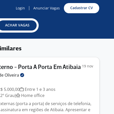
Cadastrar CV
Login
Anunciar Vagas
ACHAR VAGAS
imilares
19 nov
erno - Porta A Porta Em Atibaia
de
Oliveira
R$ 5.000,00
Entre 1 e 3 anos
2º Grau)
Home office
xternas (porta a porta) de serviços de telefonia,
 assinatura em regiões de Atibaia. Apresentar e