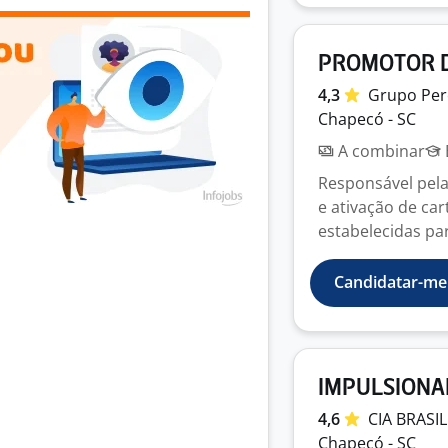
PROMOTOR D
4,3
Grupo
Per
Chapecó - SC
A combinar
Responsável pela 
e ativação de ca
estabelecidas para
Candidatar-me
IMPULSIONA
4,6
CIA BRASI
Chapecó - SC