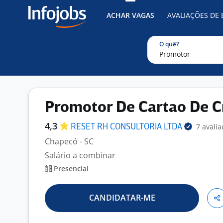
ACHAR VAGAS
AVALIAÇÕES DE
O quê?
Promotor De Cartao De C
4,3
7 avalia
RESET RH CONSULTORIA
LTDA
Chapecó - SC
Salário a combinar
Presencial
CANDIDATAR-ME