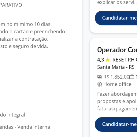
explicar os servi..
PARATIVO
Candidatar-me
 em no mimimo 10 dias.
tando o cartao e preenchendo
alizar a contratação.
usto e seguro de vida.
Operador Co
4,3
RESET RH
Santa Maria - RS
R$ 1.852,00
M
Home office
Fazer abordagem
propostas e apoi
faturas/pagamento
odo Integral
Candidatar-me
endas - Venda Interna