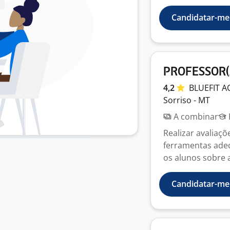
Candidatar-me
PROFESSOR(
4,2
BLUEFIT
A
Sorriso - MT
A combinar
Realizar avaliaçõ
ferramentas adequ
os alunos sobre a
Candidatar-me