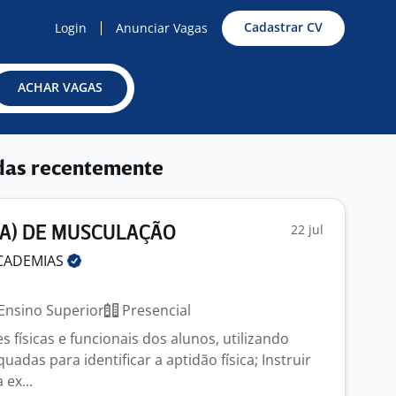
Cadastrar CV
Login
Anunciar Vagas
ACHAR VAGAS
das recentemente
22 jul
A) DE MUSCULAÇÃO
CADEMIAS
Ensino Superior
Presencial
es físicas e funcionais dos alunos, utilizando
adas para identificar a aptidão física; Instruir
 ex...