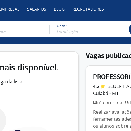
 EMPRESAS
SALÁRIOS
BLOG
RECRUTADORES
Onde?
Vagas publica
mais disponível.
PROFESSOR(
ga da lista.
4,2
BLUEFIT
A
Cuiabá - MT
A combinar
Realizar avaliaçõ
ferramentas adequ
os alunos sobre a