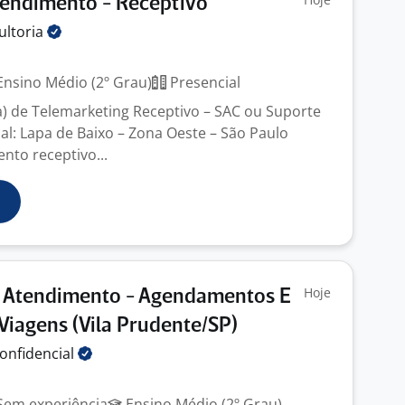
tendimento - Receptivo
ultoria
nsino Médio (2º Grau)
Presencial
) de Telemarketing Receptivo – SAC ou Suporte
al: Lapa de Baixo – Zona Oeste – São Paulo
nto receptivo...
Hoje
e Atendimento - Agendamentos E
Viagens (Vila Prudente/SP)
onfidencial
em experiência
Ensino Médio (2º Grau)