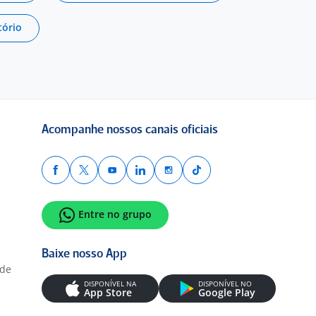
tório
Acompanhe nossos canais oficiais
Entre no grupo
Baixe nosso App
ade
DISPONÍVEL NA
DISPONÍVEL NO
App Store
Google Play