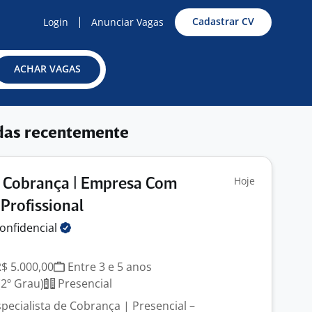
Cadastrar CV
Login
Anunciar Vagas
ACHAR VAGAS
das recentemente
Hoje
e Cobrança | Empresa Com
Profissional
onfidencial
R$ 5.000,00
Entre 3 e 5 anos
2º Grau)
Presencial
pecialista de Cobrança | Presencial –