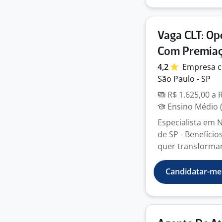
Vaga CLT: Op
Com Premiaç
4,2
Empresa
c
São Paulo - SP
R$ 1.625,00 a 
Ensino Médio (
Especialista em 
de SP - Benefício
quer transformar 
Candidatar-me