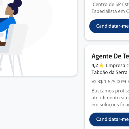
Centro de SP Es
Especialista em 
Candidatar-me
Agente De T
4,2
Empresa
c
Taboão da Serra 
R$ 1.625,00
E
Buscamos profiss
atendimento simu
em soluções finan
Candidatar-me