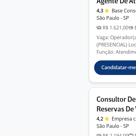
Agente De A
4,3
Base
Cons
São Paulo - SP
R$ 1.621,00
E
Vaga: Operador(a
(PRESENCIAL) Loc
Função: Atendime
Candidatar-me
Consultor D
Reservas De 
4,2
Empresa
c
São Paulo - SP
R$ 2.194,00
S