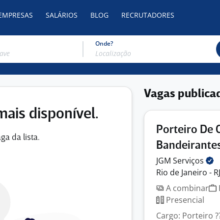
 EMPRESAS
SALÁRIOS
BLOG
RECRUTADORES
Onde?
Vagas publica
mais disponível.
Porteiro De 
ga da lista.
Bandeirantes
JGM
Serviços
Rio de Janeiro - R
A combinar
Presencial
Cargo: Porteiro ??