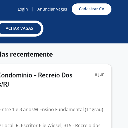
Cadastrar CV
Login
Anunciar Vagas
ACHAR VAGAS
das recentemente
8 jun
Condomínio - Recreio Dos
/RJ
J
Entre 1 e 3 anos
Ensino Fundamental (1º grau)
 Local: R. Escritor Elie Wiesel, 315 - Recreio dos