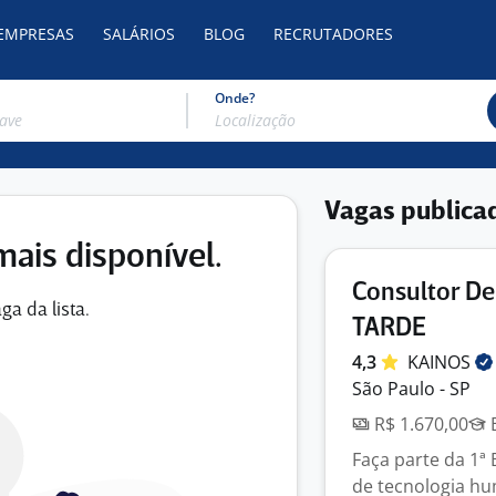
 EMPRESAS
SALÁRIOS
BLOG
RECRUTADORES
Onde?
Vagas publica
mais disponível.
Consultor De
ga da lista.
TARDE
4,3
KAINOS
São Paulo - SP
R$ 1.670,00
E
Faça parte da 1ª
de tecnologia hu