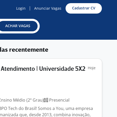
Cadastrar CV
Login
Anunciar Vagas
ACHAR VAGAS
das recentemente
Hoje
 Atendimento | Universidade 5X2
nsino Médio (2º Grau)
Presencial
 BPO Tech do Brasil! Somos a You, uma empresa
manizada que, desde 2013, combina inovação,