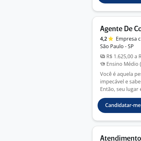
Agente De Co
4,2
Empresa
c
São Paulo - SP
R$ 1.625,00 a 
Ensino Médio (
Você é aquela pe
impecável e sabe
Então, seu lugar é
Candidatar-me
Atendimento 