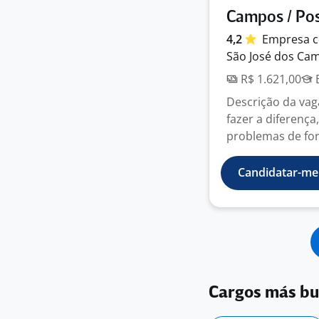
Campos / Pos
4,2
Empresa
c
São José dos Cam
R$ 1.621,00
E
Descrição da vag
fazer a diferença
problemas de for
Candidatar-me
Cargos más b