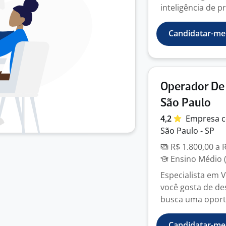
inteligência de pr
Candidatar-me
Operador De 
São Paulo
4,2
Empresa
c
São Paulo - SP
R$ 1.800,00 a 
Ensino Médio (
Especialista em 
você gosta de des
busca uma oport
Candidatar-me